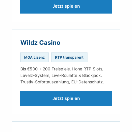
Jetzt spielen
Wildz Casino
MGA Lizenz
RTP transparent
Bis €500 + 200 Freispiele. Hohe RTP-Slots,
Levelz-System, Live-Roulette & Blackjack.
Trustly-Sofortauszahlung, EU-Datenschutz.
Jetzt spielen