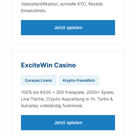
Videoidentifikation, schnelle KYC, flexible
Einsatzlimits.
Jetzt spielen
ExciteWin Casino
Curaçao Lizenz
Krypto-freundlich
100% bis €500 + 200 Freispiele. 2000+ Spiele,
Live-Tische, Crypto-Auszahlung in 1h. Turbo &
Autoplay vollständig funktional.
Jetzt spielen