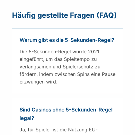
Häufig gestellte Fragen (FAQ)
Warum gibt es die 5-Sekunden-Regel?
Die 5-Sekunden-Regel wurde 2021
eingeführt, um das Spieltempo zu
verlangsamen und Spielerschutz zu
fördern, indem zwischen Spins eine Pause
erzwungen wird.
Sind Casinos ohne 5-Sekunden-Regel
legal?
Ja, für Spieler ist die Nutzung EU-