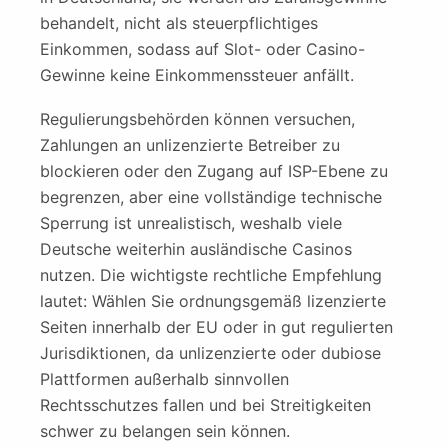
behandelt, nicht als steuerpflichtiges
Einkommen, sodass auf Slot- oder Casino-
Gewinne keine Einkommenssteuer anfällt.
Regulierungsbehörden können versuchen,
Zahlungen an unlizenzierte Betreiber zu
blockieren oder den Zugang auf ISP-Ebene zu
begrenzen, aber eine vollständige technische
Sperrung ist unrealistisch, weshalb viele
Deutsche weiterhin ausländische Casinos
nutzen. Die wichtigste rechtliche Empfehlung
lautet: Wählen Sie ordnungsgemäß lizenzierte
Seiten innerhalb der EU oder in gut regulierten
Jurisdiktionen, da unlizenzierte oder dubiose
Plattformen außerhalb sinnvollen
Rechtsschutzes fallen und bei Streitigkeiten
schwer zu belangen sein können.