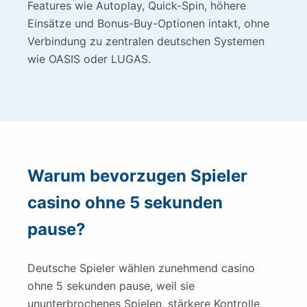
Features wie Autoplay, Quick-Spin, höhere
Einsätze und Bonus-Buy-Optionen intakt, ohne
Verbindung zu zentralen deutschen Systemen
wie OASIS oder LUGAS.
Warum bevorzugen Spieler
casino ohne 5 sekunden
pause?
Deutsche Spieler wählen zunehmend casino
ohne 5 sekunden pause, weil sie
ununterbrochenes Spielen, stärkere Kontrolle