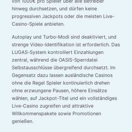
von 1000€ pro Spieler über alle Betreiber
hinweg durchsetzen, und dürfen keine
progressiven Jackpots oder die meisten Live-
Casino-Spiele anbieten.
Autoplay und Turbo-Modi sind deaktiviert, und
strenge Video-Identifikation ist erforderlich. Das
LUGAS-System kontrolliert Einzahlungen
zentral, während die OASIS-Sperrdatei
Selbstausschlüsse übergreifend durchsetzt. Im
Gegensatz dazu lassen ausländische Casinos
ohne die Regel Spieler kontinuierlich drehen
ohne erzwungene Pausen, höhere Einsätze
wählen, auf Jackpot-Titel und ein vollständiges
Live-Casino zugreifen und attraktive
Willkommenspakete sowie Promotionen
genießen.