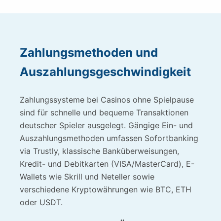
Zahlungsmethoden und
Auszahlungsgeschwindigkeit
Zahlungssysteme bei Casinos ohne Spielpause
sind für schnelle und bequeme Transaktionen
deutscher Spieler ausgelegt. Gängige Ein- und
Auszahlungsmethoden umfassen Sofortbanking
via Trustly, klassische Banküberweisungen,
Kredit- und Debitkarten (VISA/MasterCard), E-
Wallets wie Skrill und Neteller sowie
verschiedene Kryptowährungen wie BTC, ETH
oder USDT.